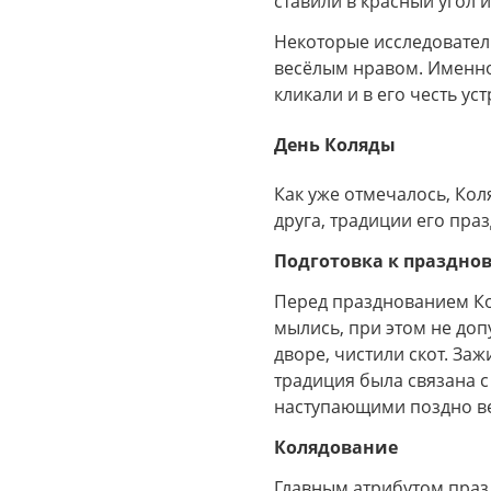
ставили в красный угол 
Некоторые исследовател
весёлым нравом. Именно
кликали и в его честь у
День Коляды
Как уже отмечалось, Кол
друга, традиции его пра
Подготовка к праздно
Перед празднованием Кол
мылись, при этом не до
дворе, чистили скот. За
традиция была связана 
наступающими поздно ве
Колядование
Главным атрибутом праз