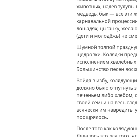
животных, надев тулупы 
медведь, бык — все эти
карнавальной процессии
лошадях; цыганку, жела
(дети и молодёжь) не см
Шумной толпой праздную
щедровки. Колядки предн
исполнением хвалебных 
Большинство песен восхв
Войдя в избу, колядующи
должно было отпугнуть з
печеньем либо хлебом, о
своей семьи на весь сле
всячески им навредить: 
поощрялось.
После того как колядующ
Делалось это для того, 