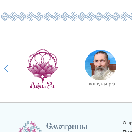
О п
Смотрины
Пом