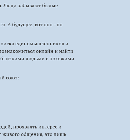
ей. Люди забывают былые
о. А будущее, вот оно –по
 поиска единомышленников и
 познакомиться онлайн и найти
но близкими людьми с похожими
ый союз:
юдей, проявлять интерес и
т живого общения, это лишь